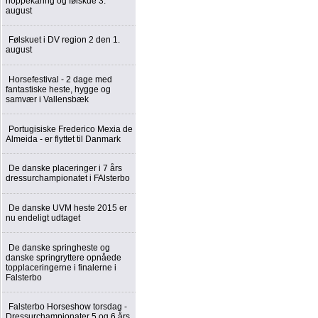
hoppekåring og følskue 3.
august
Følskuet i DV region 2 den 1.
august
Horsefestival - 2 dage med
fantastiske heste, hygge og
samvær i Vallensbæk
Portugisiske Frederico Mexia de
Almeida - er flyttet til Danmark
De danske placeringer i 7 års
dressurchampionatet i FAlsterbo
De danske UVM heste 2015 er
nu endeligt udtaget
De danske springheste og
danske springryttere opnåede
topplaceringerne i finalerne i
Falsterbo
Falsterbo Horseshow torsdag -
Dressurchampionater 5 og 6 års