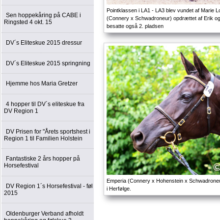
Pointklassen i LA1 - LA3 blev vundet af Marie 
Sen hoppekåring på CABE i
(Connery x Schwadroneur) opdrættet af Erik og 
Ringsted 4 okt. 15
besatte også 2. pladsen
DV´s Eliteskue 2015 dressur
DV´s Eliteskue 2015 springning
Hjemme hos Maria Gretzer
4 hopper til DV´s eliteskue fra
DV Region 1
DV Prisen for "Årets sportshest i
Region 1 til Familien Holstein
Fantastiske 2 års hopper på
Horsefestival
Emperia (Connery x Hohenstein x Schwadroneur
DV Region 1´s Horsefestival - føl
i Herfølge.
2015
Oldenburger Verband afholdt