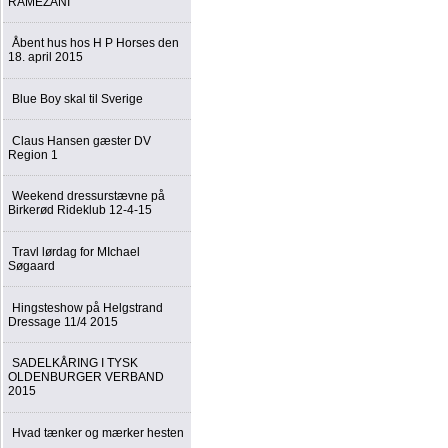
RAMEZANI
Åbent hus hos H P Horses den
18. april 2015
Blue Boy skal til Sverige
Claus Hansen gæster DV
Region 1
Weekend dressurstævne på
Birkerød Rideklub 12-4-15
Travl lørdag for MIchael
Søgaard
Hingsteshow på Helgstrand
Dressage 11/4 2015
SADELKÅRING I TYSK
OLDENBURGER VERBAND
2015
Hvad tænker og mærker hesten