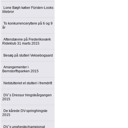
Lone Bøgh køber Fürsten-Looks
lillebror
To konkurrenceryttere på 6 og 9
år
Aftenstævne på Frederiksværk
Rideklub 31 marts 2015
Besøg på stutteri Veksebogaard
Arrangementer i
Bernstorffsparken 2015
Netstutteriet et stutteri i fremdrift
DV´s Dressur hingsteårgangen
2015
De kårede DV-springhingste
2015
DV´s unghestechampionat