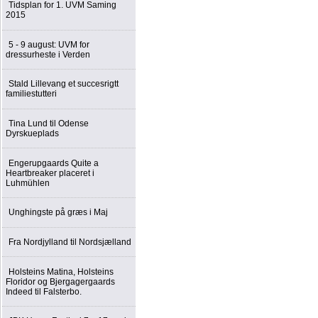
Tidsplan for 1. UVM Saming
2015
5 - 9 august: UVM for
dressurheste i Verden
Stald Lillevang et succesrigtt
familiestutteri
Tina Lund til Odense
Dyrskueplads
Engerupgaards Quite a
Heartbreaker placeret i
Luhmühlen
Unghingste på græs i Maj
Fra Nordjylland til Nordsjælland
Holsteins Matina, Holsteins
Floridor og Bjergagergaards
Indeed til Falsterbo.