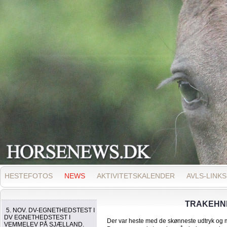
HESTEFOTOS
NEWS
AKTIVITETSKALENDER
AVLS-LINKS
TRAKEHNE
5. NOV. DV-EGNETHEDSTEST I
DV EGNETHEDSTEST I
Der var heste med de skønneste udtryk og m
VEMMELEV PÅ SJÆLLAND.