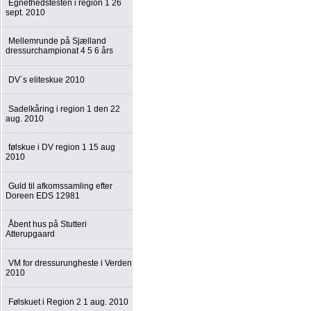
Egnethedstesten i region 1 26
sept. 2010
Mellemrunde på Sjælland
dressurchampionat 4 5 6 års
DV´s eliteskue 2010
Sadelkåring i region 1 den 22
aug. 2010
følskue i DV region 1 15 aug
2010
Guld til afkomssamling efter
Doreen EDS 12981
Åbent hus på Stutteri
Atterupgaard
VM for dressurungheste i Verden
2010
Følskuet i Region 2 1 aug. 2010