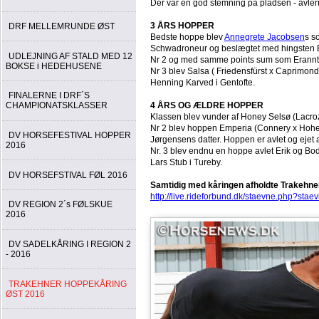
Der var en god stemning på pladsen - avler
3 ÅRS HOPPER
DRF MELLEMRUNDE ØST
Bedste hoppe blev
Annegrete Jacobsen
s s
Schwadroneur og beslægtet med hingsten Edb
UDLEJNING AF STALD MED 12
Nr 2 og med samme points sum som Eranntis
BOKSE i HEDEHUSENE
Nr 3 blev Salsa ( Friedensfürst x Caprimond
Henning Karved i Gentofte.
FINALERNE I DRF´S
4 ÅRS OG ÆLDRE HOPPER
CHAMPIONATSKLASSER
Klassen blev vunder af Honey Selsø (Lacroze 
Nr 2 blev hoppen Emperia (Connery x Hohenst
DV HORSEFESTIVAL HOPPER
Jørgensens datter. Hoppen er avlet og ejet 
2016
Nr. 3 blev endnu en hoppe avlet Erik og Bod
Lars Stub i Tureby.
DV HORSEFSTIVAL FØL 2016
Samtidig med kåringen afholdte Trakeh
http://live.rideforbund.dk/staevne.php?s
DV REGION 2´s FØLSKUE
2016
DV SADELKÅRING I REGION 2
- 2016
TRAKEHNER HOPPEKÅRING
ØST 2016