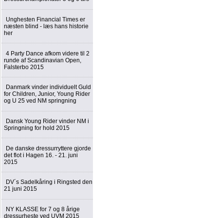
Unghesten Financial Times er
næsten blind - læs hans historie
her
4 Party Dance afkom videre til 2
runde af Scandinavian Open,
Falsterbo 2015
Danmark vinder individuelt Guld
for Children, Junior, Young Rider
og U 25 ved NM springning
Dansk Young Rider vinder NM i
Springning for hold 2015
De danske dressurryttere gjorde
det flot i Hagen 16. - 21. juni
2015
DV´s Sadelkåring i Ringsted den
21 juni 2015
NY KLASSE for 7 og 8 årige
dressurheste ved UVM 2015