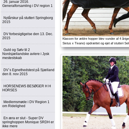
26. januar 2016.
Generalforsamling i DV region 1
Nytårskur på stutteri Springborg
2015
DV forbesigtigelse den 13. Dec.
2015
Klassen for ældre hopper blev vunder af 4 åri
Sixtus x Tivano) opdrættet og ejet af stutteri Sel
Guld og Sølv til 2
Nordsjællandske avlere i Jysk
mestestskab
DV´s Egnethedstest på Sjælland
den 8. nov 2015
HORSENEWS BESØGER H H
HORSES
Medlemsmøde i DV Region 1
om Ridelighed
En æra er slut - Super DV
springhoppen Monique SRDH er
ikke mere