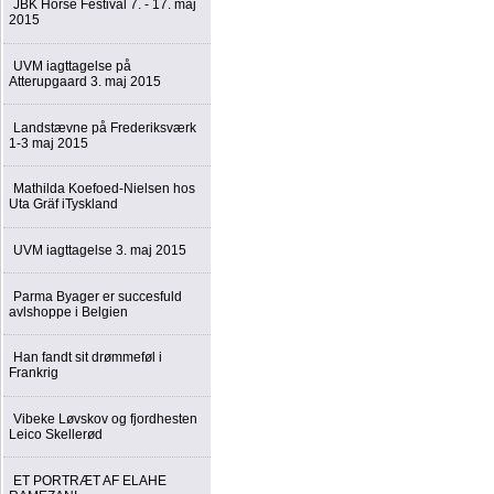
JBK Horse Festival 7. - 17. maj
2015
UVM iagttagelse på
Atterupgaard 3. maj 2015
Landstævne på Frederiksværk
1-3 maj 2015
Mathilda Koefoed-Nielsen hos
Uta Gräf iTyskland
UVM iagttagelse 3. maj 2015
Parma Byager er succesfuld
avlshoppe i Belgien
Han fandt sit drømmeføl i
Frankrig
Vibeke Løvskov og fjordhesten
Leico Skellerød
ET PORTRÆT AF ELAHE