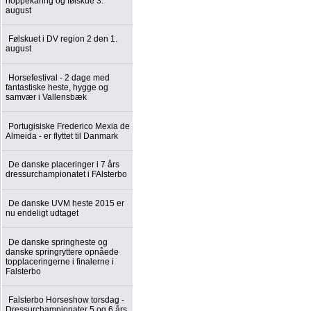
hoppekåring og følskue 3.
august
Følskuet i DV region 2 den 1.
august
Horsefestival - 2 dage med
fantastiske heste, hygge og
samvær i Vallensbæk
Portugisiske Frederico Mexia de
Almeida - er flyttet til Danmark
De danske placeringer i 7 års
dressurchampionatet i FAlsterbo
De danske UVM heste 2015 er
nu endeligt udtaget
De danske springheste og
danske springryttere opnåede
topplaceringerne i finalerne i
Falsterbo
Falsterbo Horseshow torsdag -
Dressurchampionater 5 og 6 års