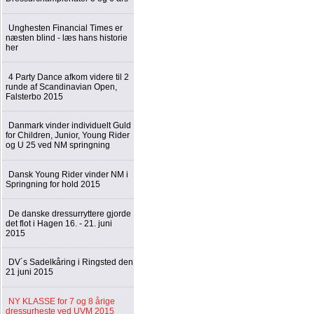
Unghesten Financial Times er
næsten blind - læs hans historie
her
4 Party Dance afkom videre til 2
runde af Scandinavian Open,
Falsterbo 2015
Danmark vinder individuelt Guld
for Children, Junior, Young Rider
og U 25 ved NM springning
Dansk Young Rider vinder NM i
Springning for hold 2015
De danske dressurryttere gjorde
det flot i Hagen 16. - 21. juni
2015
DV´s Sadelkåring i Ringsted den
21 juni 2015
NY KLASSE for 7 og 8 årige
dressurheste ved UVM 2015