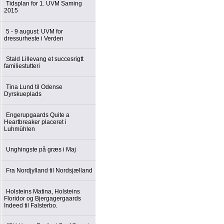
Tidsplan for 1. UVM Saming
2015
5 - 9 august: UVM for
dressurheste i Verden
Stald Lillevang et succesrigtt
familiestutteri
Tina Lund til Odense
Dyrskueplads
Engerupgaards Quite a
Heartbreaker placeret i
Luhmühlen
Unghingste på græs i Maj
Fra Nordjylland til Nordsjælland
Holsteins Matina, Holsteins
Floridor og Bjergagergaards
Indeed til Falsterbo.