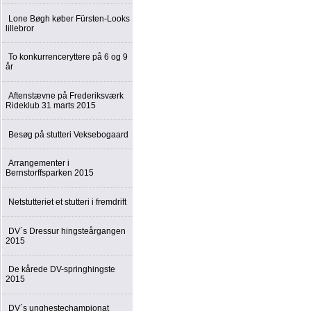
Lone Bøgh køber Fürsten-Looks
lillebror
To konkurrenceryttere på 6 og 9
år
Aftenstævne på Frederiksværk
Rideklub 31 marts 2015
Besøg på stutteri Veksebogaard
Arrangementer i
Bernstorffsparken 2015
Netstutteriet et stutteri i fremdrift
DV´s Dressur hingsteårgangen
2015
De kårede DV-springhingste
2015
DV´s unghestechampionat