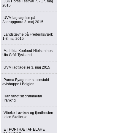
JBK Horse Festival 7. - 17. maj
2015
UVM iagttagelse på
Atterupgaard 3. maj 2015
Landstævne på Frederiksværk
1-3 maj 2015
Mathilda Koefoed-Nielsen hos
Uta Gräf iTyskland
UVM iagttagelse 3. maj 2015
Parma Byager er succesfuld
avlshoppe i Belgien
Han fandt sit drømmeføl i
Frankrig
Vibeke Løvskov og fjordhesten
Leico Skellerød
ET PORTRÆT AF ELAHE