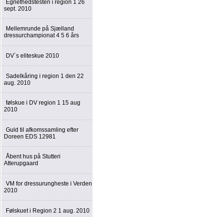
Egnethedstesten i region 1 26
sept. 2010
Mellemrunde på Sjælland
dressurchampionat 4 5 6 års
DV´s eliteskue 2010
Sadelkåring i region 1 den 22
aug. 2010
følskue i DV region 1 15 aug
2010
Guld til afkomssamling efter
Doreen EDS 12981
Åbent hus på Stutteri
Atterupgaard
VM for dressurungheste i Verden
2010
Følskuet i Region 2 1 aug. 2010