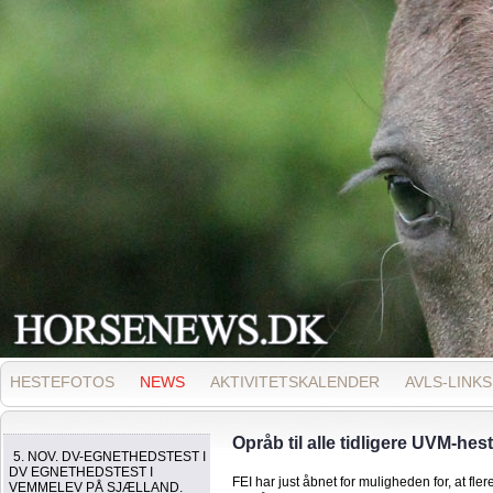
HESTEFOTOS
NEWS
AKTIVITETSKALENDER
AVLS-LINKS
Opråb til alle tidligere UVM-heste
5. NOV. DV-EGNETHEDSTEST I
DV EGNETHEDSTEST I
FEI har just åbnet for muligheden for, at fle
VEMMELEV PÅ SJÆLLAND.