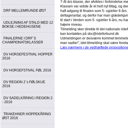
7-/8-års klasse, der afvikles i forbindelse 
Klassen var sidste år et helt nyt tiltag, og 
DRF MELLEMRUNDE ØST
haft adgang til finalen som 5- og/eller 6-års
deltagerantal, og derfor har man glædeligvis
til start i Verden som 5- og/eller 6-års, nu 
UDLEJNING AF STALD MED 12
højere niveau.
BOKSE i HEDEHUSENE
Tilmelding sker direkte til det nationale ri
kan kontaktes på sbc@rideforbund.dk
Udmeldingen er desværre kommet temmelig 
FINALERNE I DRF´S
CHAMPIONATSKLASSER
man sadler", idet tilmelding skal være fore
Læs nærmere i de vedhæftede propositione
DV HORSEFESTIVAL HOPPER
2016
DV HORSEFSTIVAL FØL 2016
DV REGION 2´s FØLSKUE
2016
DV SADELKÅRING I REGION 2
- 2016
TRAKEHNER HOPPEKÅRING
ØST 2016