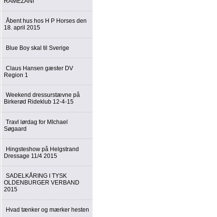
RAMEZANI
Åbent hus hos H P Horses den
18. april 2015
Blue Boy skal til Sverige
Claus Hansen gæster DV
Region 1
Weekend dressurstævne på
Birkerød Rideklub 12-4-15
Travl lørdag for MIchael
Søgaard
Hingsteshow på Helgstrand
Dressage 11/4 2015
SADELKÅRING I TYSK
OLDENBURGER VERBAND
2015
Hvad tænker og mærker hesten