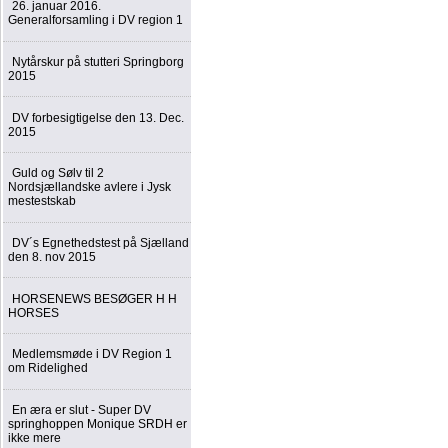
26. januar 2016.
Generalforsamling i DV region 1
Nytårskur på stutteri Springborg
2015
DV forbesigtigelse den 13. Dec.
2015
Guld og Sølv til 2
Nordsjællandske avlere i Jysk
mestestskab
DV´s Egnethedstest på Sjælland
den 8. nov 2015
HORSENEWS BESØGER H H
HORSES
Medlemsmøde i DV Region 1
om Ridelighed
En æra er slut - Super DV
springhoppen Monique SRDH er
ikke mere