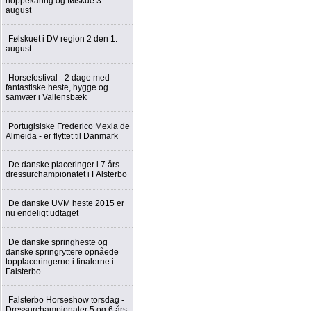
hoppekåring og følskue 3.
august
Følskuet i DV region 2 den 1.
august
Horsefestival - 2 dage med
fantastiske heste, hygge og
samvær i Vallensbæk
Portugisiske Frederico Mexia de
Almeida - er flyttet til Danmark
De danske placeringer i 7 års
dressurchampionatet i FAlsterbo
De danske UVM heste 2015 er
nu endeligt udtaget
De danske springheste og
danske springryttere opnåede
topplaceringerne i finalerne i
Falsterbo
Falsterbo Horseshow torsdag -
Dressurchampionater 5 og 6 års