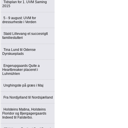
Tidsplan for 1. UVM Saming
2015
5 - 9 august: UVM for
dressurheste i Verden
Stald Lillevang et succesrigtt
familiestutteri
Tina Lund til Odense
Dyrskueplads
Engerupgaards Quite a
Heartbreaker placeret i
Luhmühlen
Unghingste på græs i Maj
Fra Nordjylland til Nordsjælland
Holsteins Matina, Holsteins
Floridor og Bjergagergaards
Indeed til Falsterbo.