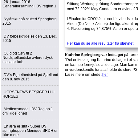
26. januar 2016.
Stiftung Wertungsprüfung Sonderehrenprei
Generalforsamling i DV region 1
med 72,292% May Candeloro er avler af Ri
I Finalen for CDOJ Juniorer blev bedste dan
Nytårskur på stutteri Springborg
2015
Atnon (De Noir x Akinos) der lige akurat r
4. Placerering og 74,875%. Atnon er opdræt
DV forbesigtigelse den 13. Dec.
2015
Her kan du se alle resultater fra stævnet
F
Guld og Sølv til 2
Kathrine Springborg var ledsaget på turen 
Nordsjællandske avlere i Jysk
"Det er første gang Kathrine deltager i et st
mestestskab
en kæmpe fornøjelse at deltage. Man kan 
er verdenskendte for at afholde de store PSI
Læse mere om stedet
her
DV´s Egnethedstest på Sjælland
den 8. nov 2015
HORSENEWS BESØGER H H
HORSES
Medlemsmøde i DV Region 1
om Ridelighed
En æra er slut - Super DV
springhoppen Monique SRDH er
ikke mere