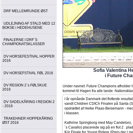
DRF MELLEMRUNDE ØST
UDLEJNING AF STALD MED 12
BOKSE i HEDEHUSENE
FINALERNE I DRF´S
CHAMPIONATSKLASSER
DV HORSEFESTIVAL HOPPER
2016
Sofia Valentina 
DV HORSEFSTIVAL FØL 2016
i Future Cha
DV REGION 2´s FØLSKUE
Under navnet: Future Champions afholder Ho
2016
kommet til Hagen fra alle lande. Nationsklas
I år opnåede Danmark det flotteste resulta
DV SADELKÅRING I REGION 2
vandt Children CDICh Finalen på Santa (
- 2016
opdrættet af Heike Plaas-Beisemann - me
i klassen.
TRAKEHNER HOPPEKÅRING
ØST 2016
Kathrine Springborg med May Candeloro, se 
´s Cavallo) placerede sig på en flot 2 . pl
Kür Finale for Young Ridere (Preis der Lis