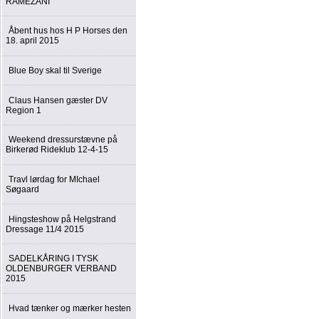
RAMEZANI
Åbent hus hos H P Horses den
18. april 2015
Blue Boy skal til Sverige
Claus Hansen gæster DV
Region 1
Weekend dressurstævne på
Birkerød Rideklub 12-4-15
Travl lørdag for MIchael
Søgaard
Hingsteshow på Helgstrand
Dressage 11/4 2015
SADELKÅRING I TYSK
OLDENBURGER VERBAND
2015
Hvad tænker og mærker hesten