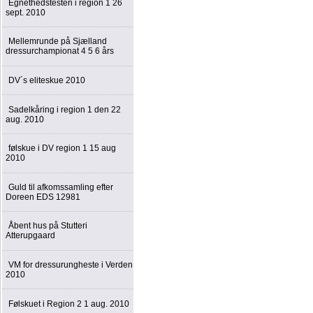
Egnethedstesten i region 1 26
sept. 2010
Mellemrunde på Sjælland
dressurchampionat 4 5 6 års
DV´s eliteskue 2010
Sadelkåring i region 1 den 22
aug. 2010
følskue i DV region 1 15 aug
2010
Guld til afkomssamling efter
Doreen EDS 12981
Åbent hus på Stutteri
Atterupgaard
VM for dressurungheste i Verden
2010
Følskuet i Region 2 1 aug. 2010