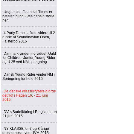
Unghesten Financial Times er
næsten blind - læs hans historie
her
4 Party Dance afkom videre til 2
runde af Scandinavian Open,
Falsterbo 2015
Danmark vinder individuelt Guld
for Children, Junior, Young Rider
og U 25 ved NM springning
Dansk Young Rider vinder NM i
Springning for hold 2015
De danske dressurryttere gjorde
det flot i Hagen 16. - 21. juni
2015
DV´s Sadelkåring i Ringsted den
21 juni 2015
NY KLASSE for 7 og 8 årige
dressurheste ved UVM 2015