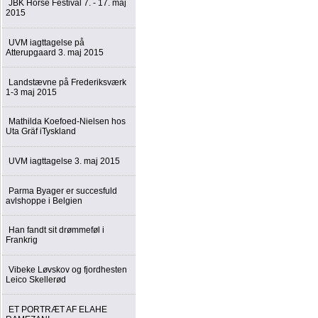
JBK Horse Festival 7. - 17. maj
2015
UVM iagttagelse på
Atterupgaard 3. maj 2015
Landstævne på Frederiksværk
1-3 maj 2015
Mathilda Koefoed-Nielsen hos
Uta Gräf iTyskland
UVM iagttagelse 3. maj 2015
Parma Byager er succesfuld
avlshoppe i Belgien
Han fandt sit drømmeføl i
Frankrig
Vibeke Løvskov og fjordhesten
Leico Skellerød
ET PORTRÆT AF ELAHE