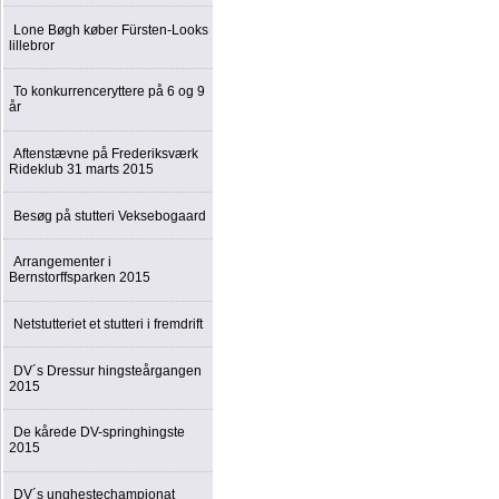
Lone Bøgh køber Fürsten-Looks
lillebror
To konkurrenceryttere på 6 og 9
år
Aftenstævne på Frederiksværk
Rideklub 31 marts 2015
Besøg på stutteri Veksebogaard
Arrangementer i
Bernstorffsparken 2015
Netstutteriet et stutteri i fremdrift
DV´s Dressur hingsteårgangen
2015
De kårede DV-springhingste
2015
DV´s unghestechampionat