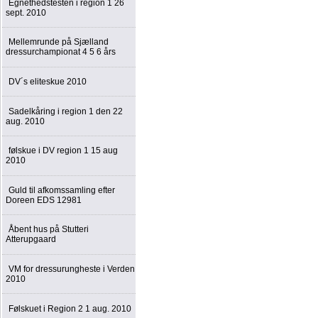
Egnethedstesten i region 1 26
sept. 2010
Mellemrunde på Sjælland
dressurchampionat 4 5 6 års
DV´s eliteskue 2010
Sadelkåring i region 1 den 22
aug. 2010
følskue i DV region 1 15 aug
2010
Guld til afkomssamling efter
Doreen EDS 12981
Åbent hus på Stutteri
Atterupgaard
VM for dressurungheste i Verden
2010
Følskuet i Region 2 1 aug. 2010