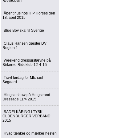
RAMEZANI
Åbent hus hos H P Horses den
18. april 2015
Blue Boy skal til Sverige
Claus Hansen gæster DV
Region 1
Weekend dressurstævne på
Birkerød Rideklub 12-4-15
Travl lørdag for MIchael
Søgaard
Hingsteshow på Helgstrand
Dressage 11/4 2015
SADELKÅRING I TYSK
OLDENBURGER VERBAND
2015
Hvad tænker og mærker hesten