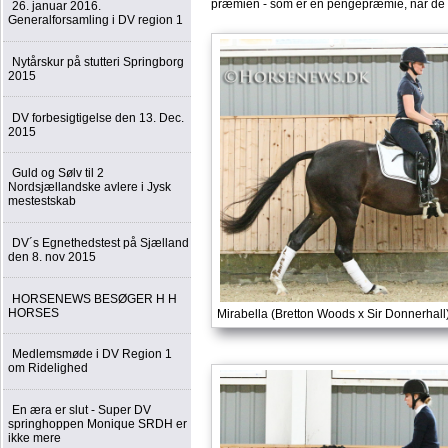
præmien - som er en pengepræmie, når de har
26. januar 2016.
Generalforsamling i DV region 1
Nytårskur på stutteri Springborg
2015
DV forbesigtigelse den 13. Dec.
2015
Guld og Sølv til 2
Nordsjællandske avlere i Jysk
mestestskab
DV´s Egnethedstest på Sjælland
den 8. nov 2015
HORSENEWS BESØGER H H
HORSES
Mirabella (Bretton Woods x Sir Donnerhall
Medlemsmøde i DV Region 1
om Ridelighed
En æra er slut - Super DV
springhoppen Monique SRDH er
ikke mere