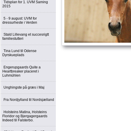
Tidsplan for 1. UVM Saming
2015
5 - 9 august: UVM for
dressurheste i Verden
Stald Lillevang et succesrigtt
familiestutteri
Tina Lund til Odense
Dyrskueplads
Engerupgaards Quite a
Heartbreaker placeret i
Luhmühlen
Unghingste på græs i Maj
Fra Nordjylland til Nordsjælland
Holsteins Matina, Holsteins
Floridor og Bjergagergaards
Indeed til Falsterbo.