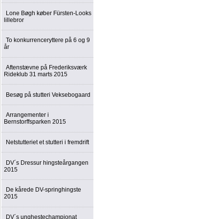
Lone Bøgh køber Fürsten-Looks
lillebror
To konkurrenceryttere på 6 og 9
år
Aftenstævne på Frederiksværk
Rideklub 31 marts 2015
Besøg på stutteri Veksebogaard
Arrangementer i
Bernstorffsparken 2015
Netstutteriet et stutteri i fremdrift
DV´s Dressur hingsteårgangen
2015
De kårede DV-springhingste
2015
DV´s unghestechampionat