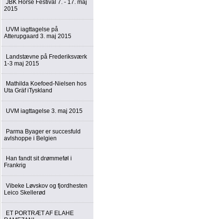
JBK Horse Festival 7. - 17. maj
2015
UVM iagttagelse på
Atterupgaard 3. maj 2015
Landstævne på Frederiksværk
1-3 maj 2015
Mathilda Koefoed-Nielsen hos
Uta Gräf iTyskland
UVM iagttagelse 3. maj 2015
Parma Byager er succesfuld
avlshoppe i Belgien
Han fandt sit drømmeføl i
Frankrig
Vibeke Løvskov og fjordhesten
Leico Skellerød
ET PORTRÆT AF ELAHE