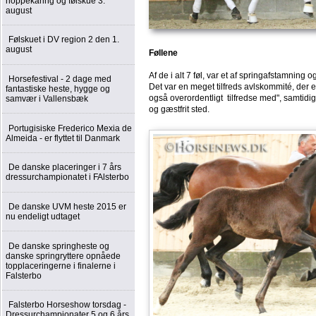
hoppekåring og følskue 3.
august
Følskuet i DV region 2 den 1.
august
Føllene
Af de i alt 7 føl, var et af springafstamning 
Horsefestival - 2 dage med
Det var en meget tilfreds avlskommité, der e
fantastiske heste, hygge og
også overordentligt tilfredse med", samti
samvær i Vallensbæk
og gæstfrit sted.
Portugisiske Frederico Mexia de
Almeida - er flyttet til Danmark
De danske placeringer i 7 års
dressurchampionatet i FAlsterbo
De danske UVM heste 2015 er
nu endeligt udtaget
De danske springheste og
danske springryttere opnåede
topplaceringerne i finalerne i
Falsterbo
Falsterbo Horseshow torsdag -
Dressurchampionater 5 og 6 års