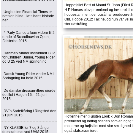
Hoppeføllet Best of Mount St. John (Fürst
H P Horses blev præmieret og inviteret til el
Unghesten Financial Times er
hoppestammen, der også har produceret 
næsten blind - læs hans historie
Old. Hoppe 2012: Facine, og hun var vels
her
stor udstråling.
4 Party Dance afkom videre til 2
runde af Scandinavian Open,
Falsterbo 2015
Danmark vinder individuelt Guld
for Children, Junior, Young Rider
og U 25 ved NM springning
Dansk Young Rider vinder NM i
Springning for hold 2015
De danske dressurryttere gjorde
det flot i Hagen 16. - 21. juni
2015
DV´s Sadelkåring i Ringsted den
21 juni 2015
Flottenheimer (Fürsten Look x Don Romant
præmieret og indtog scenen som en rigtig "
moderne og højtstilet med stor smidighed i
NY KLASSE for 7 og 8 årige
også statspræmieret.
dressurheste ved UVM 2015