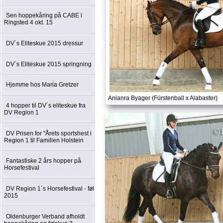
Sen hoppekåring på CABE i
Ringsted 4 okt. 15
DV´s Eliteskue 2015 dressur
DV´s Eliteskue 2015 springning
Hjemme hos Maria Gretzer
Anianra Byager (Fürstenball x Alabaster)
4 hopper til DV´s eliteskue fra
DV Region 1
DV Prisen for "Årets sportshest i
Region 1 til Familien Holstein
Fantastiske 2 års hopper på
Horsefestival
DV Region 1´s Horsefestival - føl
2015
Oldenburger Verband afholdt