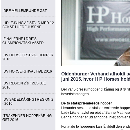
DRF MELLEMRUNDE ØST
UDLEJNING AF STALD MED 12
BOKSE i HEDEHUSENE
FINALERNE I DRF´S
CHAMPIONATSKLASSER
DV HORSEFESTIVAL HOPPER
2016
DV HORSEFSTIVAL FØL 2016
Oldenburger Verband afholdt sa
juni 2015, hvor H P Horses holde
DV REGION 2´s FØLSKUE
2016
Der var 5 dressurhopper til kåring og 8 føl 
hovedstambogen.
DV SADELKÅRING I REGION 2
De to statspræmierede hopper
- 2016
Herunder ses de to statspræmierede hopper
Lady Like er avlet og ejet af Sanne Mathie
TRAKEHNER HOPPEKÅRING
Begge hopper er ud af hoppelinier, som er 
ØST 2016
For at de to hopperne kan få tildelt den endeli