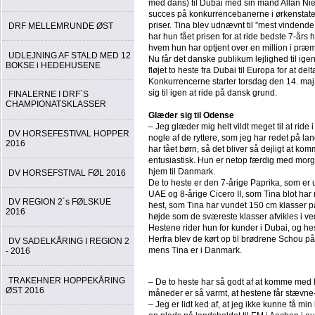
med dans) til Dubai med sin mand Allan Niel
succes på konkurrencebanerne i ørkenstate
priser. Tina blev udnævnt til ”mest vindende
DRF MELLEMRUNDE ØST
har hun fået prisen for at ride bedste 7-år
hvem hun har optjent over en million i pr
UDLEJNING AF STALD MED 12
Nu får det danske publikum lejlighed til ig
BOKSE i HEDEHUSENE
fløjet to heste fra Dubai til Europa for at de
Konkurrencerne starter torsdag den 14. maj
sig til igen at ride på dansk grund.
FINALERNE I DRF´S
CHAMPIONATSKLASSER
Glæder sig til Odense
– Jeg glæder mig helt vildt meget til at ride
DV HORSEFESTIVAL HOPPER
nogle af de ryttere, som jeg har redet på l
2016
har fået børn, så det bliver så dejligt at k
entusiastisk. Hun er netop færdig med morg
hjem til Danmark.
DV HORSEFSTIVAL FØL 2016
De to heste er den 7-årige Paprika, som er u
UAE og 8-årige Cicero II, som Tina blot har
DV REGION 2´s FØLSKUE
hest, som Tina har vundet 150 cm klasser 
2016
højde som de sværeste klasser afvikles i v
Hestene rider hun for kunder i Dubai, og he
Herfra blev de kørt op til brødrene Schou p
DV SADELKÅRING I REGION 2
mens Tina er i Danmark.
- 2016
TRAKEHNER HOPPEKÅRING
– De to heste har så godt af at komme med 
ØST 2016
måneder er så varmt, at hestene får stævne
– Jeg er lidt ked af, at jeg ikke kunne få 