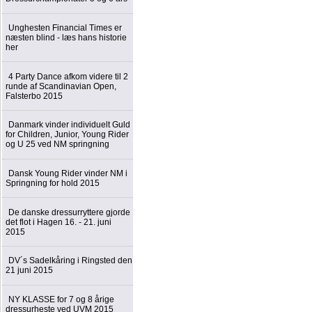
Unghesten Financial Times er
næsten blind - læs hans historie
her
4 Party Dance afkom videre til 2
runde af Scandinavian Open,
Falsterbo 2015
Danmark vinder individuelt Guld
for Children, Junior, Young Rider
og U 25 ved NM springning
Dansk Young Rider vinder NM i
Springning for hold 2015
De danske dressurryttere gjorde
det flot i Hagen 16. - 21. juni
2015
DV´s Sadelkåring i Ringsted den
21 juni 2015
NY KLASSE for 7 og 8 årige
dressurheste ved UVM 2015