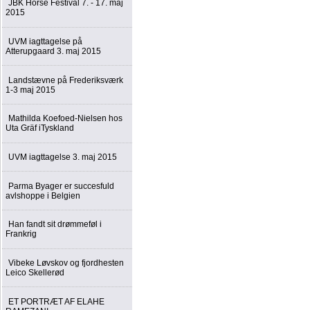
JBK Horse Festival 7. - 17. maj
2015
UVM iagttagelse på
Atterupgaard 3. maj 2015
Landstævne på Frederiksværk
1-3 maj 2015
Mathilda Koefoed-Nielsen hos
Uta Gräf iTyskland
UVM iagttagelse 3. maj 2015
Parma Byager er succesfuld
avlshoppe i Belgien
Han fandt sit drømmeføl i
Frankrig
Vibeke Løvskov og fjordhesten
Leico Skellerød
ET PORTRÆT AF ELAHE