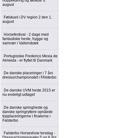
hoppekåring og følskue 3.
august
Følskuet i DV region 2 den 1.
august
Horsefestival - 2 dage med
fantastiske heste, hygge og
samvær i Vallensbæk
Portugisiske Frederico Mexia de
Almeida - er flyttet til Danmark
De danske placeringer i 7 års
dressurchampionatet i FAlsterbo
De danske UVM heste 2015 er
nu endeligt udtaget
De danske springheste og
danske springryttere opnåede
topplaceringerne i finalerne i
Falsterbo
Falsterbo Horseshow torsdag -
Dressurchampionater 5 og 6 års