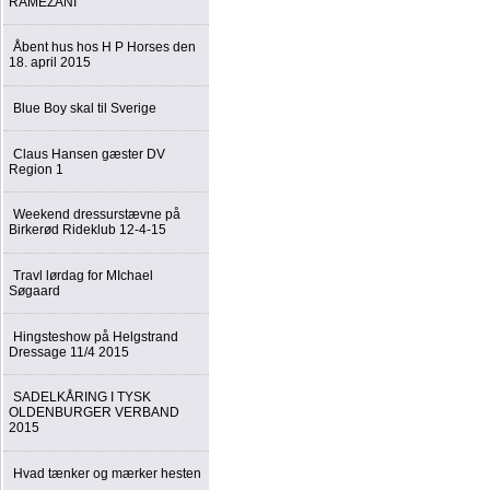
RAMEZANI
Åbent hus hos H P Horses den
18. april 2015
Blue Boy skal til Sverige
Claus Hansen gæster DV
Region 1
Weekend dressurstævne på
Birkerød Rideklub 12-4-15
Travl lørdag for MIchael
Søgaard
Hingsteshow på Helgstrand
Dressage 11/4 2015
SADELKÅRING I TYSK
OLDENBURGER VERBAND
2015
Hvad tænker og mærker hesten