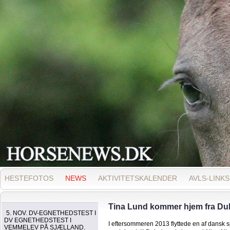
HESTEFOTOS
NEWS
AKTIVITETSKALENDER
AVLS-LINKS
Tina Lund kommer hjem fra Duba
5. NOV. DV-EGNETHEDSTEST I
DV EGNETHEDSTEST I
I eftersommeren 2013 flyttede en af dansk spr
VEMMELEV PÅ SJÆLLAND.