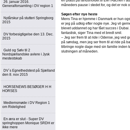
en plads på landsholdet til EM i Aachen i au
26. januar 2016.
måneders pause i stedet for, og det er nok og
Generalforsamling i DV region 1
Søgen efter nye heste
Nytårskur på stutteri Springborg
Mens Tina er hjemme i Danmark er hun også p
2015
er jeg på udkig efter nogle nye. Jeg vil ge
blevet uddannet og har fået succes i Dubai
fantastisk, siger Tina med et bredt smil.
DV forbesigtigelse den 13. Dec.
– Jeg ser frem til at ride i Odense, jeg ved
2015
på søndag, men jeg ser frem til at ride på ba
tilbringe nogle dage med sin familie inden t
Guld og Sølv til 2
slutningen af måneden.
Nordsjællandske avlere i Jysk
mestestskab
DV´s Egnethedstest på Sjælland
den 8. nov 2015
HORSENEWS BESØGER H H
HORSES
Medlemsmøde i DV Region 1
om Ridelighed
En æra er slut - Super DV
springhoppen Monique SRDH er
ikke mere