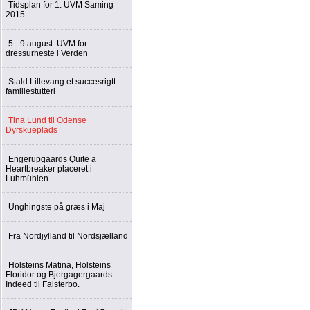
Tidsplan for 1. UVM Saming
2015
5 - 9 august: UVM for
dressurheste i Verden
Stald Lillevang et succesrigtt
familiestutteri
Tina Lund til Odense
Dyrskueplads
Engerupgaards Quite a
Heartbreaker placeret i
Luhmühlen
Unghingste på græs i Maj
Fra Nordjylland til Nordsjælland
Holsteins Matina, Holsteins
Floridor og Bjergagergaards
Indeed til Falsterbo.