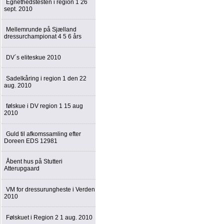
Egnethedstesten i region 1 26
sept. 2010
Mellemrunde på Sjælland
dressurchampionat 4 5 6 års
DV´s eliteskue 2010
Sadelkåring i region 1 den 22
aug. 2010
følskue i DV region 1 15 aug
2010
Guld til afkomssamling efter
Doreen EDS 12981
Åbent hus på Stutteri
Atterupgaard
VM for dressurungheste i Verden
2010
Følskuet i Region 2 1 aug. 2010