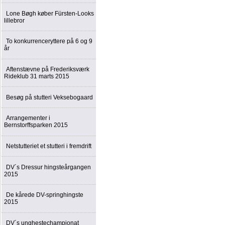
Lone Bøgh køber Fürsten-Looks
lillebror
To konkurrenceryttere på 6 og 9
år
Aftenstævne på Frederiksværk
Rideklub 31 marts 2015
Besøg på stutteri Veksebogaard
Arrangementer i
Bernstorffsparken 2015
Netstutteriet et stutteri i fremdrift
DV´s Dressur hingsteårgangen
2015
De kårede DV-springhingste
2015
DV´s unghestechampionat