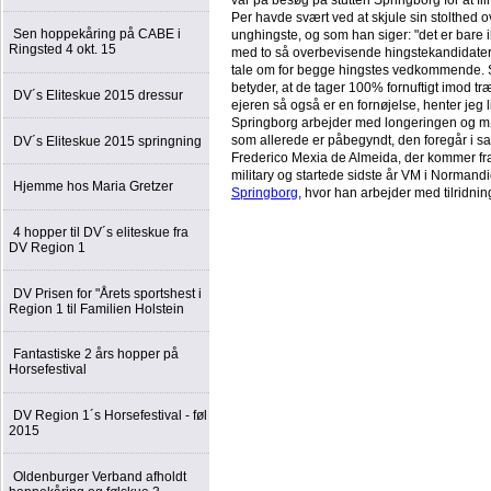
var på besøg på stutteri Springborg for at fi
Per havde svært ved at skjule sin stolthed 
Sen hoppekåring på CABE i
unghingste, og som han siger: "det er bare 
Ringsted 4 okt. 15
med to så overbevisende hingstekandidater, 
tale om for begge hingstes vedkommende. Sa
betyder, at de tager 100% fornuftigt imod tr
DV´s Eliteskue 2015 dressur
ejeren så også er en fornøjelse, henter jeg 
Springborg arbejder med longeringen og møn
som allerede er påbegyndt, den foregår i sa
DV´s Eliteskue 2015 springning
Frederico Mexia de Almeida, der kommer fra 
military og startede sidste år VM i Normandi
Hjemme hos Maria Gretzer
Springborg
, hvor han arbejder med tilridn
4 hopper til DV´s eliteskue fra
DV Region 1
DV Prisen for "Årets sportshest i
Region 1 til Familien Holstein
Fantastiske 2 års hopper på
Horsefestival
DV Region 1´s Horsefestival - føl
2015
Oldenburger Verband afholdt