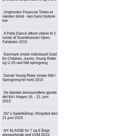
Unghesten Financial Times er
næsten blind - læs hans historie
her
4 Party Dance afkom videre til 2
runde af Scandinavian Open,
Falsterbo 2015
Danmark vinder individuelt Guld
for Children, Junior, Young Rider
og U 25 ved NM springning
Dansk Young Rider vinder NM i
Springning for hold 2015
De danske dressurryttere gjorde
det flot i Hagen 16. - 21. juni
2015
DV´s Sadelkåring i Ringsted den
21 juni 2015
NY KLASSE for 7 og 8 årige
dressurheste ved UVM 2015