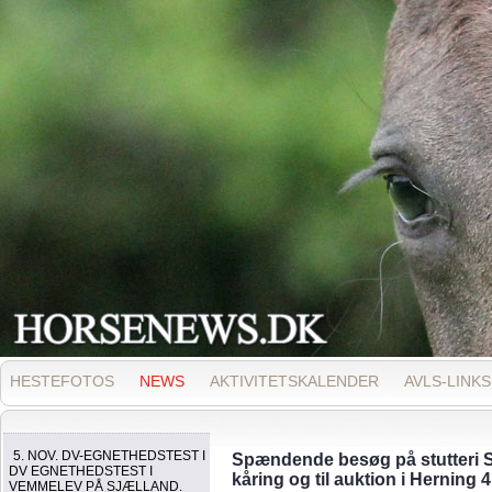
HESTEFOTOS
NEWS
AKTIVITETSKALENDER
AVLS-LINKS
5. NOV. DV-EGNETHEDSTEST I
Spændende besøg på stutteri Sp
DV EGNETHEDSTEST I
kåring og til auktion i Herning 4
VEMMELEV PÅ SJÆLLAND.