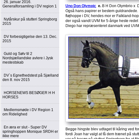
26. januar 2016.
Uno Don Olympic
e.
B H Don Olymbrio x Del
Generalforsamling i DV region 1
Også hans papirer er bestem guldrandede.
fløjhoppe i DV, hendes mor er Falkland-ho
Nytårskur på stutteri Springborg
der også vandt UVM for 5-årige heste rede
2015
Diego har repræsenteret danmark ved UVM 
DV forbesigtigelse den 13. Dec.
2015
Guld og Sølv til 2
Nordsjællandske avlere i Jysk
mestestskab
DV´s Egnethedstest på Sjælland
den 8. nov 2015
HORSENEWS BESØGER H H
HORSES
Medlemsmøde i DV Region 1
om Ridelighed
En æra er slut - Super DV
Begge hingste blev udtaget til kåring ved 
springhoppen Monique SRDH er
fordi Joan har valgt at få dem trænet på stu
ikke mere