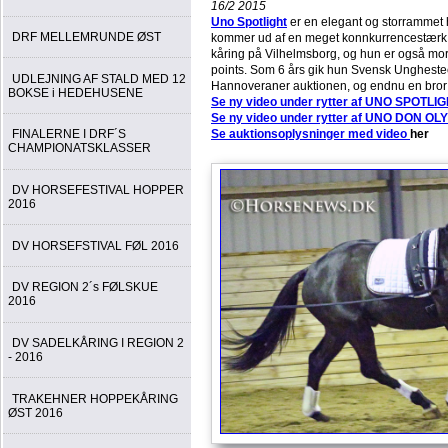
16/2 2015
Uno Spotlight
er en elegant og storrammet
DRF MELLEMRUNDE ØST
kommer ud af en meget konnkurrencestærk 
kåring på Vilhelmsborg, og hun er også mo
points. Som 6 års gik hun Svensk Unghestec
UDLEJNING AF STALD MED 12
Hannoveraner auktionen, og endnu en bror: 
BOKSE i HEDEHUSENE
Se ny video under rytter af UNO SPOTLI
Se ny video under rytter af UNO DON OL
Se auktionsoplysninger med
video
her
FINALERNE I DRF´S
CHAMPIONATSKLASSER
DV HORSEFESTIVAL HOPPER
2016
DV HORSEFSTIVAL FØL 2016
DV REGION 2´s FØLSKUE
2016
DV SADELKÅRING I REGION 2
- 2016
TRAKEHNER HOPPEKÅRING
ØST 2016