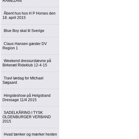
RAMEZANI
Åbent hus hos H P Horses den
18. april 2015
Blue Boy skal til Sverige
Claus Hansen gæster DV
Region 1
Weekend dressurstævne på
Birkerød Rideklub 12-4-15
Travl lørdag for MIchael
Søgaard
Hingsteshow på Helgstrand
Dressage 11/4 2015
SADELKÅRING I TYSK
OLDENBURGER VERBAND
2015
Hvad tænker og mærker hesten