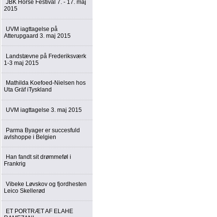
JBK Horse Festival 7. - 17. maj
2015
UVM iagttagelse på
Atterupgaard 3. maj 2015
Landstævne på Frederiksværk
1-3 maj 2015
Mathilda Koefoed-Nielsen hos
Uta Gräf iTyskland
UVM iagttagelse 3. maj 2015
Parma Byager er succesfuld
avlshoppe i Belgien
Han fandt sit drømmeføl i
Frankrig
Vibeke Løvskov og fjordhesten
Leico Skellerød
ET PORTRÆT AF ELAHE