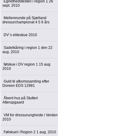
Egnethedstesten i region 1 26
sept. 2010
Mellemrunde på Sjælland
dressurchampionat 4 5 6 års
DV´s eliteskue 2010
Sadelkåring i region 1 den 22
aug. 2010
følskue i DV region 1 15 aug
2010
Guld til afkomssamling efter
Doreen EDS 12981
Åbent hus på Stutteri
Atterupgaard
VM for dressurungheste i Verden
2010
Følskuet i Region 2 1 aug. 2010