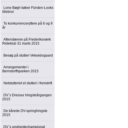
Lone Bøgh køber Fürsten-Looks
lillebror
To konkurrenceryttere på 6 og 9
år
Aftenstævne på Frederiksværk
Rideklub 31 marts 2015
Besøg på stutteri Veksebogaard
Arrangementer i
Bernstorffsparken 2015
Netstutteriet et stutteri i fremdrift
DV´s Dressur hingsteårgangen
2015
De kårede DV-springhingste
2015
DV´s unghestechampionat