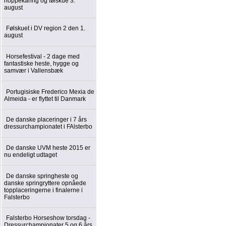
hoppekåring og følskue 3.
august
Følskuet i DV region 2 den 1.
august
Horsefestival - 2 dage med
fantastiske heste, hygge og
samvær i Vallensbæk
Portugisiske Frederico Mexia de
Almeida - er flyttet til Danmark
De danske placeringer i 7 års
dressurchampionatet i FAlsterbo
De danske UVM heste 2015 er
nu endeligt udtaget
De danske springheste og
danske springryttere opnåede
topplaceringerne i finalerne i
Falsterbo
Falsterbo Horseshow torsdag -
Dressurchampionater 5 og 6 års