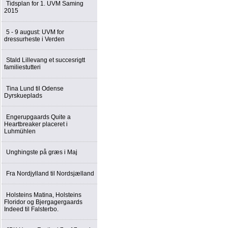
Tidsplan for 1. UVM Saming
2015
5 - 9 august: UVM for
dressurheste i Verden
Stald Lillevang et succesrigtt
familiestutteri
Tina Lund til Odense
Dyrskueplads
Engerupgaards Quite a
Heartbreaker placeret i
Luhmühlen
Unghingste på græs i Maj
Fra Nordjylland til Nordsjælland
Holsteins Matina, Holsteins
Floridor og Bjergagergaards
Indeed til Falsterbo.