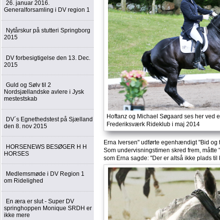
26. januar 2016.
Generalforsamling i DV region 1
Nytårskur på stutteri Springborg
2015
DV forbesigtigelse den 13. Dec.
2015
Guld og Sølv til 2
Nordsjællandske avlere i Jysk
mestestskab
Hoftanz og Michael Søgaard ses her ved 
DV´s Egnethedstest på Sjælland
Frederiksværk Rideklub i maj 2014
den 8. nov 2015
Erna Iversen" udførte egenhændigt "Bid og 
HORSENEWS BESØGER H H
Som undervisningstimen skred frem, måtte "
HORSES
som Erna sagde: "Der er altså ikke plads ti
Medlemsmøde i DV Region 1
om Ridelighed
En æra er slut - Super DV
springhoppen Monique SRDH er
ikke mere