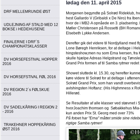
lødag den 11. april 2015
DRF MELLEMRUNDE ØST
Morgenen begyndte på Solrød Rideklub, hvo
hest Gallardo V (Gribaldi x De Niro) fra Ib
hvor de i MB2-A opnåede en 3. pladsering. 
UDLEJNING AF STALD MED 12
Møller Christensen på Rossetti (BH Romanov 
BOKSE i HEDEHUSENE
Elsebeth Lykke Andersen.
FINALERNE I DRF´S
Derefter gik det videre til Nordjylland med
CHAMPIONATSKLASSER
Lone Børegh Henriksen, for at deltage i He
hingsteshow,men nu som Erna Iversen, fra 
skulle hjælpe Adreas Helgstrand og Tørvsl
DV HORSEFESTIVAL HOPPER
Grand Prix formen af til Samba rytmer redet
2016
Showet sluttede kl. 15.30, og herefter kunne 
DV HORSEFSTIVAL FØL 2016
køre videre til Solrød for at deltage i aftene
Solrød Grand Prix, som han vandt overbe
avlshingsten Hoftanz: (His Highmness x Rot
DV REGION 2´s FØLSKUE
Hillerød.
2016
Se Resultater af alle klasser ved stævnet i 
DV SADELKÅRING I REGION 2
hvorJoachim thomsen og Søbakkehus Mia-B
- 2016
kun anden Prix St. Georg med over 73%
På fotoet har "Erna" måttet smide sine rideb
rigtige Samba rytmer!
TRAKEHNER HOPPEKÅRING
ØST 2016