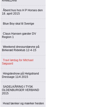
RAMEZANI
Åbent hus hos H P Horses den
18. april 2015
Blue Boy skal til Sverige
Claus Hansen gæster DV
Region 1
Weekend dressurstævne på
Birkerød Rideklub 12-4-15
Travl lørdag for MIchael
Søgaard
Hingsteshow på Helgstrand
Dressage 11/4 2015
SADELKÅRING I TYSK
OLDENBURGER VERBAND
2015
Hvad tænker og mærker hesten