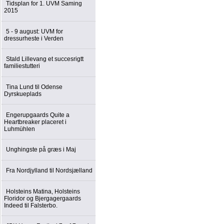
Tidsplan for 1. UVM Saming
2015
5 - 9 august: UVM for
dressurheste i Verden
Stald Lillevang et succesrigtt
familiestutteri
Tina Lund til Odense
Dyrskueplads
Engerupgaards Quite a
Heartbreaker placeret i
Luhmühlen
Unghingste på græs i Maj
Fra Nordjylland til Nordsjælland
Holsteins Matina, Holsteins
Floridor og Bjergagergaards
Indeed til Falsterbo.