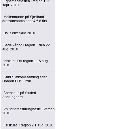
Egnethedstesten i region 1 26
sept. 2010
Mellemrunde på Sjælland
dressurchampionat 4 5 6 års
DV´s eliteskue 2010
Sadelkåring i region 1 den 22
aug. 2010
følskue i DV region 1 15 aug
2010
Guld til afkomssamling efter
Doreen EDS 12981
Åbent hus på Stutteri
Atterupgaard
VM for dressurungheste i Verden
2010
Følskuet i Region 2 1 aug. 2010