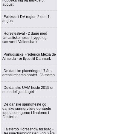
hoppekåring og følskue 3.
august
Følskuet i DV region 2 den 1.
august
Horsefestival - 2 dage med
fantastiske heste, hygge og
samvær i Vallensbæk
Portugisiske Frederico Mexia de
Almeida - er flyttet til Danmark
De danske placeringer i 7 års
dressurchampionatet i FAlsterbo
De danske UVM heste 2015 er
nu endeligt udtaget
De danske springheste og
danske springryttere opnåede
topplaceringerne i finalerne i
Falsterbo
Falsterbo Horseshow torsdag -
Dressurchampionater 5 og 6 års