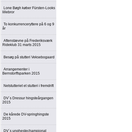
Lone Bøgh køber Fürsten-Looks
lillebror
To konkurrenceryttere på 6 og 9
år
Aftenstævne på Frederiksværk
Rideklub 31 marts 2015
Besøg på stutteri Veksebogaard
Arrangementer i
Bernstorffsparken 2015
Netstutteriet et stutteri i fremdrift
DV´s Dressur hingsteårgangen
2015
De kårede DV-springhingste
2015
DV´s unghestechampionat