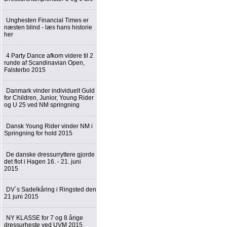
Unghesten Financial Times er
næsten blind - læs hans historie
her
4 Party Dance afkom videre til 2
runde af Scandinavian Open,
Falsterbo 2015
Danmark vinder individuelt Guld
for Children, Junior, Young Rider
og U 25 ved NM springning
Dansk Young Rider vinder NM i
Springning for hold 2015
De danske dressurryttere gjorde
det flot i Hagen 16. - 21. juni
2015
DV´s Sadelkåring i Ringsted den
21 juni 2015
NY KLASSE for 7 og 8 årige
dressurheste ved UVM 2015