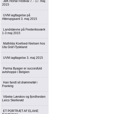
JBK Horse Festival 7. - 17. maj
2015
UVM iagttagelse på
Atterupgaard 3. maj 2015
Landstævne på Frederiksværk
1-3 maj 2015
Mathilda Koefoed-Nielsen hos
Uta Gräf iTyskland
UVM iagttagelse 3. maj 2015
Parma Byager er succesfuld
avlshoppe i Belgien
Han fandt sit drømmeføl i
Frankrig
Vibeke Løvskov og fjordhesten
Leico Skellerød
ET PORTRÆT AF ELAHE