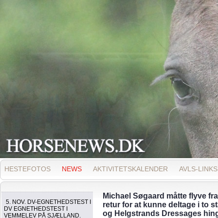
HESTEFOTOS
NEWS
AKTIVITETSKALENDER
AVLS-LINKS
Michael Søgaard måtte flyve fra
5. NOV. DV-EGNETHEDSTEST I
retur for at kunne deltage i to 
DV EGNETHEDSTEST I
og Helgstrands Dressages hi
VEMMELEV PÅ SJÆLLAND.