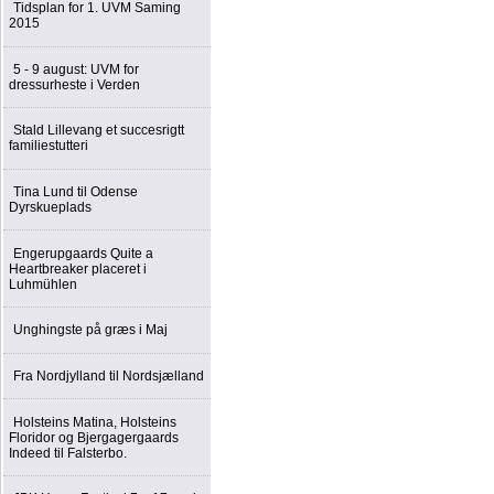
Tidsplan for 1. UVM Saming
2015
5 - 9 august: UVM for
dressurheste i Verden
Stald Lillevang et succesrigtt
familiestutteri
Tina Lund til Odense
Dyrskueplads
Engerupgaards Quite a
Heartbreaker placeret i
Luhmühlen
Unghingste på græs i Maj
Fra Nordjylland til Nordsjælland
Holsteins Matina, Holsteins
Floridor og Bjergagergaards
Indeed til Falsterbo.