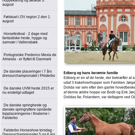
hoppekåring og følskue 3.
august
Følskuet i DV region 2 den 1.
august
Horsefestival - 2 dage med
fantastiske heste, hygge og
samvær i Vallensbæk
Portugisiske Frederico Mexia de
Almeida - er flyttet til Danmark
De danske placeringer i 7 års
Edberg og hans berømte familie
dressurchampionatet i FAlsterbo
Edberg er en af de heste, der bekræfter at
udaf 3 trakehnerhopper som Familien Jørgen
Dolida var selv efter den gamle hovedbeskele
De danske UVM heste 2015 er
af denne ældre hoppe var Bodil og Erik Jø
nu endeligt udtaget
Dolidas far, Polarstern, var deltagere ved 
De danske springheste og
danske springryttere opnåede
topplaceringerne i finalerne i
Falsterbo
Falsterbo Horseshow torsdag -
Dressurchampionater 5 og 6 års