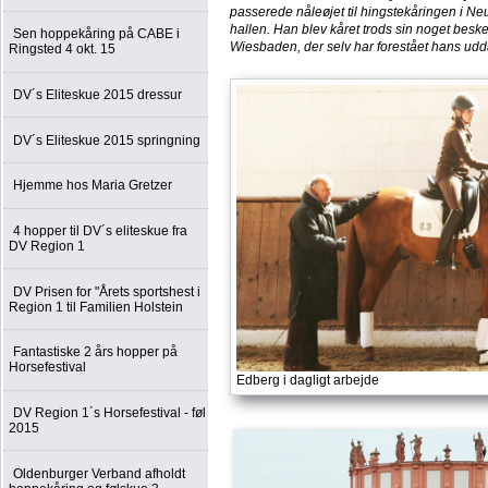
passerede nåleøjet til hingstekåringen i Ne
hallen. Han blev kåret trods sin noget beske
Sen hoppekåring på CABE i
Wiesbaden, der selv har forestået hans udda
Ringsted 4 okt. 15
DV´s Eliteskue 2015 dressur
DV´s Eliteskue 2015 springning
Hjemme hos Maria Gretzer
4 hopper til DV´s eliteskue fra
DV Region 1
DV Prisen for "Årets sportshest i
Region 1 til Familien Holstein
Fantastiske 2 års hopper på
Horsefestival
Edberg i dagligt arbejde
DV Region 1´s Horsefestival - føl
2015
Oldenburger Verband afholdt