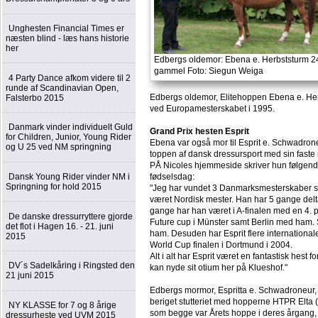
Unghesten Financial Times er
næsten blind - læs hans historie
her
Edbergs oldemor: Ebena e. Herbststurm 2
gammel Foto: Siegun Weiga
4 Party Dance afkom videre til 2
runde af Scandinavian Open,
Edbergs oldemor, Elitehoppen Ebena e. Herb
Falsterbo 2015
ved Europamesterskabet i 1995.
Danmark vinder individuelt Guld
Grand Prix hesten Esprit
for Children, Junior, Young Rider
Ebena var også mor til Esprit e. Schwadron
og U 25 ved NM springning
toppen af dansk dressursport med sin faste r
PÅ Nicoles hjemmeside skriver hun følgende
Dansk Young Rider vinder NM i
fødselsdag:
Springning for hold 2015
"Jeg har vundet 3 Danmarksmesterskaber so
været Nordisk mester. Han har 5 gange delta
gange har han været i A-finalen med en 4. 
De danske dressurryttere gjorde
Future cup i Münster samt Berlin med ham. S
det flot i Hagen 16. - 21. juni
ham. Desuden har Esprit flere internationale 
2015
World Cup finalen i Dortmund i 2004.
Alt i alt har Esprit været en fantastisk hest 
DV´s Sadelkåring i Ringsted den
kan nyde sit otium her på Klueshof."
21 juni 2015
Edbergs mormor, Espritta e. Schwadroneur,
beriget stutteriet med hopperne HTPR Elta
NY KLASSE for 7 og 8 årige
som begge var Årets hoppe i deres årgang,
dressurheste ved UVM 2015