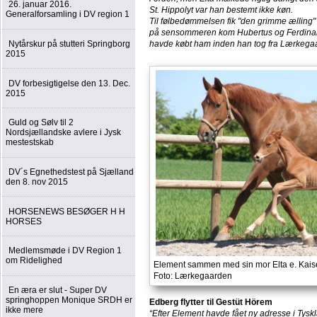
26. januar 2016.
St. Hippolyt var han bestemt ikke køn.
Generalforsamling i DV region 1
Til følbedømmelsen fik "den grimme ælling" h
på sensommeren kom Hubertus og Ferdinand Po
Nytårskur på stutteri Springborg
havde købt ham inden han tog fra Lærkega
2015
DV forbesigtigelse den 13. Dec.
2015
Guld og Sølv til 2
Nordsjællandske avlere i Jysk
mestestskab
DV´s Egnethedstest på Sjælland
den 8. nov 2015
HORSENEWS BESØGER H H
HORSES
Medlemsmøde i DV Region 1
om Ridelighed
Element sammen med sin mor Elta e. Kais
Foto: Lærkegaarden
En æra er slut - Super DV
springhoppen Monique SRDH er
Edberg flytter til Gestüt Hörem
ikke mere
“Efter Element havde fået ny adresse i Tyskl