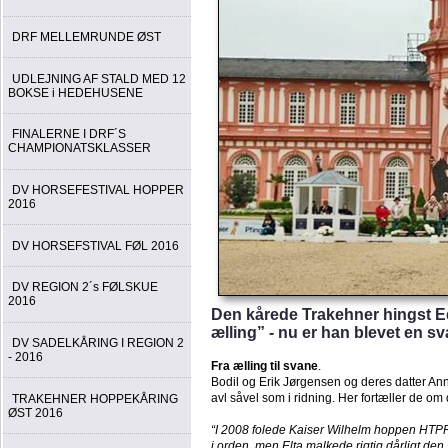
DRF MELLEMRUNDE ØST
UDLEJNING AF STALD MED 12
BOKSE i HEDEHUSENE
FINALERNE I DRF´S
CHAMPIONATSKLASSER
DV HORSEFESTIVAL HOPPER
2016
DV HORSEFSTIVAL FØL 2016
DV REGION 2´s FØLSKUE
2016
Den kårede Trakehner hingst E
ælling” - nu er han blevet en s
DV SADELKÅRING I REGION 2
- 2016
Fra ælling til svane
.
Bodil og Erik Jørgensen og deres datter Anne
avl såvel som i ridning. Her fortæller de om
TRAKEHNER HOPPEKÅRING
ØST 2016
“I 2008 folede Kaiser Wilhelm hoppen HTPR E
i orden, men Elta malkede rigtig dårligt de