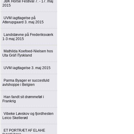
JBK Horse Festival 7. - 17. maj
2015
UVM iagttagelse på
Atterupgaard 3. maj 2015
Landstævne på Frederiksværk
1-3 maj 2015
Mathilda Koefoed-Nielsen hos
Uta Gräf iTyskland
UVM iagttagelse 3. maj 2015
Parma Byager er succesfuld
avlshoppe i Belgien
Han fandt sit drømmeføl i
Frankrig
Vibeke Løvskov og fjordhesten
Leico Skellerød
ET PORTRÆT AF ELAHE