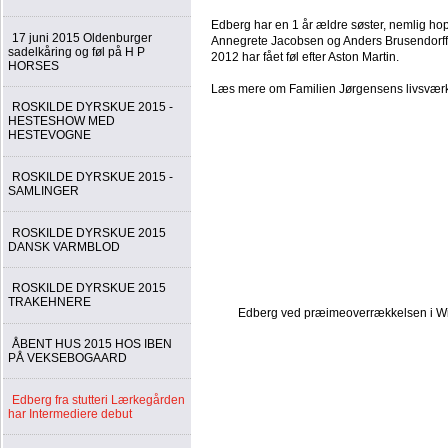
Edberg har en 1 år ældre søster, nemlig h
17 juni 2015 Oldenburger
Annegrete Jacobsen og Anders Brusendorff 
sadelkåring og føl på H P
2012 har fået føl efter Aston Martin.
HORSES
Læs mere om Familien Jørgensens livsvær
ROSKILDE DYRSKUE 2015 -
HESTESHOW MED
HESTEVOGNE
ROSKILDE DYRSKUE 2015 -
SAMLINGER
ROSKILDE DYRSKUE 2015
DANSK VARMBLOD
ROSKILDE DYRSKUE 2015
TRAKEHNERE
Edberg ved præimeoverrækkelsen i Wi
ÅBENT HUS 2015 HOS IBEN
PÅ VEKSEBOGAARD
Edberg fra stutteri Lærkegården
har Intermediere debut