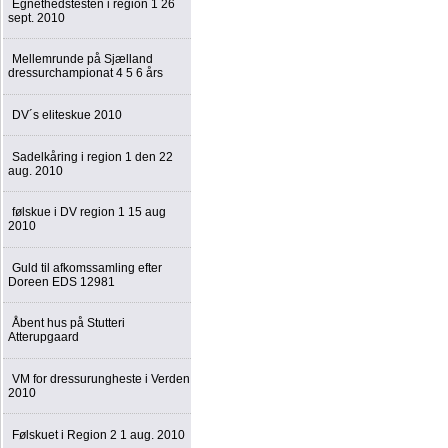
Egnethedstesten i region 1 26
sept. 2010
Mellemrunde på Sjælland
dressurchampionat 4 5 6 års
DV´s eliteskue 2010
Sadelkåring i region 1 den 22
aug. 2010
følskue i DV region 1 15 aug
2010
Guld til afkomssamling efter
Doreen EDS 12981
Åbent hus på Stutteri
Atterupgaard
VM for dressurungheste i Verden
2010
Følskuet i Region 2 1 aug. 2010