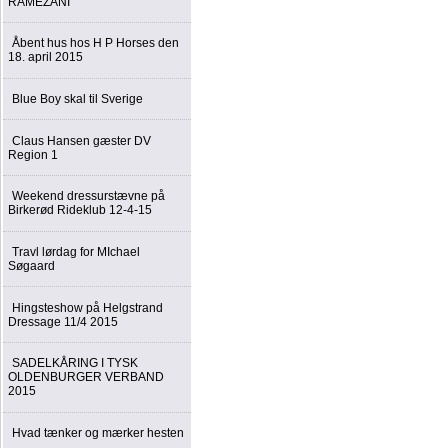
RAMEZANI
Åbent hus hos H P Horses den
18. april 2015
Blue Boy skal til Sverige
Claus Hansen gæster DV
Region 1
Weekend dressurstævne på
Birkerød Rideklub 12-4-15
Travl lørdag for MIchael
Søgaard
Hingsteshow på Helgstrand
Dressage 11/4 2015
SADELKÅRING I TYSK
OLDENBURGER VERBAND
2015
Hvad tænker og mærker hesten