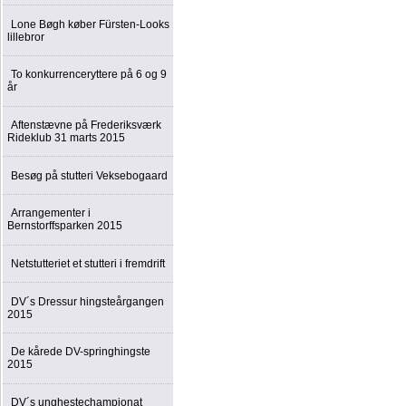
Lone Bøgh køber Fürsten-Looks
lillebror
To konkurrenceryttere på 6 og 9
år
Aftenstævne på Frederiksværk
Rideklub 31 marts 2015
Besøg på stutteri Veksebogaard
Arrangementer i
Bernstorffsparken 2015
Netstutteriet et stutteri i fremdrift
DV´s Dressur hingsteårgangen
2015
De kårede DV-springhingste
2015
DV´s unghestechampionat